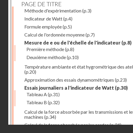
PAGE DE TITRE
Méthode d'expérimentation
(p.3)
Indicateur de Watt
(p.4)
Formule employée
(p.5)
Calcul de l'ordonnée moyenne
(p.7)
Mesure de e ou de l'échelle de l'indicateur
(p.8)
Première méthode
(p.8)
Deuxième méthode
(p.10)
Température ambiante et état hygrométrique des atel
(p.20)
Approximation des essais dynamométriques
(p.23)
Essais journaliers a l'indicateur de Watt
(p.30)
Tableau A
(p.31)
Tableau B
(p.32)
Calcul de la force absorbée par les transmissions et le
machines
(p.34)
Calcul de la force absorbée par les cardes
(p.34)
Droits réservés - CNAM
Calcul de la force employée par les etirages et étaleus