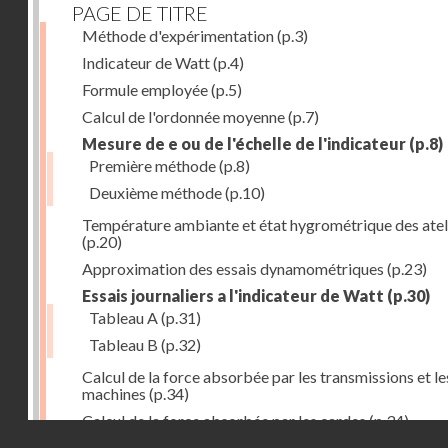
PAGE DE TITRE
Méthode d'expérimentation
(p.3)
Indicateur de Watt
(p.4)
Formule employée
(p.5)
Calcul de l'ordonnée moyenne
(p.7)
Mesure de e ou de l'échelle de l'indicateur
(p.8)
Première méthode
(p.8)
Deuxième méthode
(p.10)
Température ambiante et état hygrométrique des atel
(p.20)
Approximation des essais dynamométriques
(p.23)
Essais journaliers a l'indicateur de Watt
(p.30)
Tableau A
(p.31)
Tableau B
(p.32)
Calcul de la force absorbée par les transmissions et le
machines
(p.34)
Calcul de la force absorbée par les cardes
(p.34)
Droits réservés - CNAM
Calcul de la force employée par les etirages et étaleus