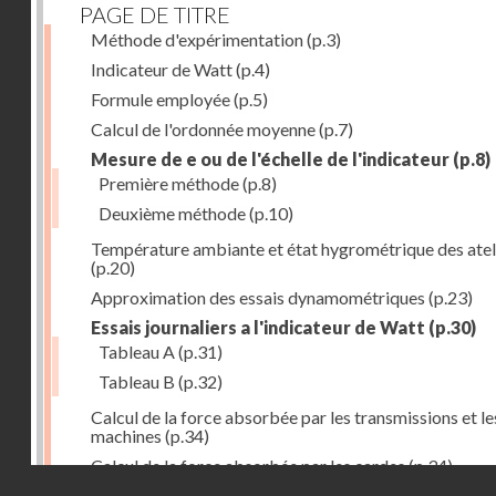
PAGE DE TITRE
Méthode d'expérimentation
(p.3)
Indicateur de Watt
(p.4)
Formule employée
(p.5)
Calcul de l'ordonnée moyenne
(p.7)
Mesure de e ou de l'échelle de l'indicateur
(p.8)
Première méthode
(p.8)
Deuxième méthode
(p.10)
Température ambiante et état hygrométrique des atel
(p.20)
Approximation des essais dynamométriques
(p.23)
Essais journaliers a l'indicateur de Watt
(p.30)
Tableau A
(p.31)
Tableau B
(p.32)
Calcul de la force absorbée par les transmissions et le
machines
(p.34)
Calcul de la force absorbée par les cardes
(p.34)
Droits réservés - CNAM
Calcul de la force employée par les etirages et étaleus