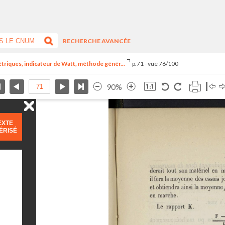
RECHERCHE AVANCÉE
riques, indicateur de Watt, méthode génér...
p.71 - vue 76/100
90%
EXTE
ÉRISÉ