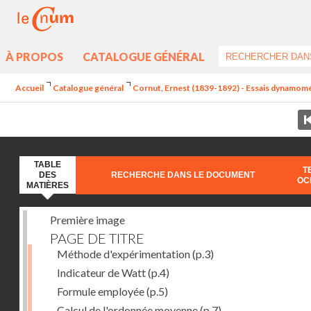
À PROPOS
CATALOGUE GÉNÉRAL
Accueil
Catalogue général
Cornut, Ernest (1839-1892) - Essais dynamomét
TABLE
T
DES
RECHERCHE DANS LE DOCUMENT
OC
MATIÈRES
Première image
PAGE DE TITRE
Méthode d'expérimentation
(p.3)
Indicateur de Watt
(p.4)
Formule employée
(p.5)
Calcul de l'ordonnée moyenne
(p.7)