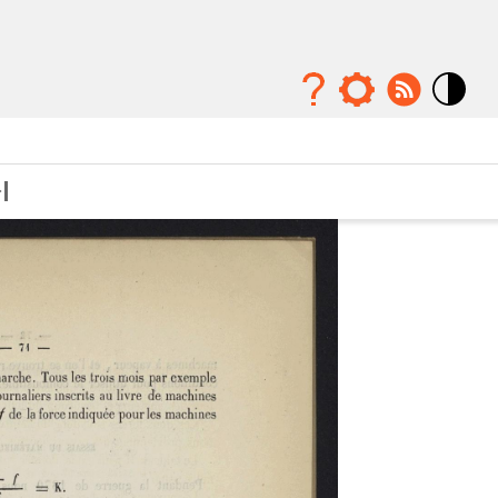
Mode
contraste
élévé