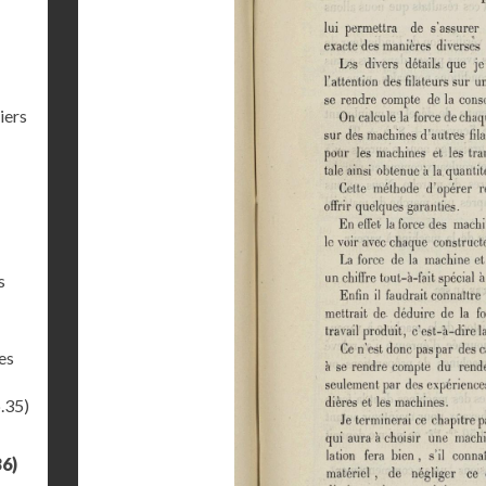
iers
s
es
.35)
36)