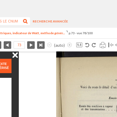
RECHERCHE AVANCÉE
riques, indicateur de Watt, méthode génér...
p.73 - vue 78/100
(auto)
EXTE
ÉRISÉ