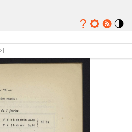
Mode
contraste
élévé