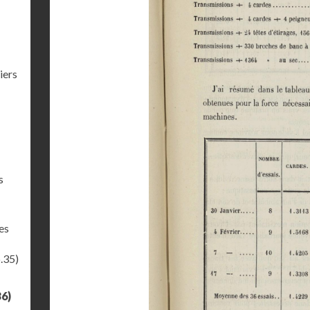
iers
s
es
.35)
36)