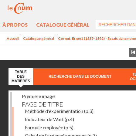
À PROPOS
CATALOGUE GÉNÉRAL
Accueil
Catalogue général
Cornut, Ernest (1839-1892) - Essais dynamomét
TABLE
T
DES
RECHERCHE DANS LE DOCUMENT
OC
MATIÈRES
Première image
PAGE DE TITRE
Méthode d'expérimentation
(p.3)
Indicateur de Watt
(p.4)
Formule employée
(p.5)
Calcul de l'ordonnée moyenne
(p.7)