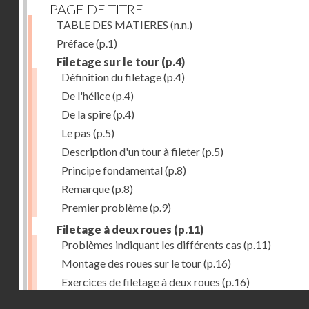
PAGE DE TITRE
TABLE DES MATIERES
(n.n.)
Préface
(p.1)
Filetage sur le tour
(p.4)
Définition du filetage
(p.4)
De l'hélice
(p.4)
De la spire
(p.4)
Le pas
(p.5)
Description d'un tour à fileter
(p.5)
Principe fondamental
(p.8)
Remarque
(p.8)
Premier problème
(p.9)
Filetage à deux roues
(p.11)
Problèmes indiquant les différents cas
(p.11)
Montage des roues sur le tour
(p.16)
Exercices de filetage à deux roues
(p.16)
Droits réservés - CNAM
Filetage à quatre roues
(p.17)