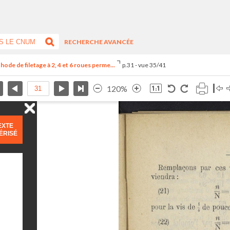
RECHERCHE AVANCÉE
hode de filetage à 2, 4 et 6 roues perme...
p.31 - vue 35/41
120%
EXTE
ÉRISÉ