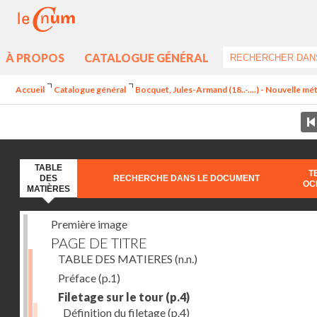
À PROPOS
CATALOGUE GÉNÉRAL
Accueil
Catalogue général
Bocquet, Jules-Armand (18..-....) - Nouvelle mét
TABLE
T
DES
RECHERCHE DANS LE DOCUMENT
OC
MATIÈRES
Première image
PAGE DE TITRE
TABLE DES MATIERES
(n.n.)
Préface
(p.1)
Filetage sur le tour
(p.4)
Définition du filetage
(p.4)