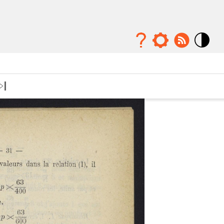
Mode
contraste
élévé