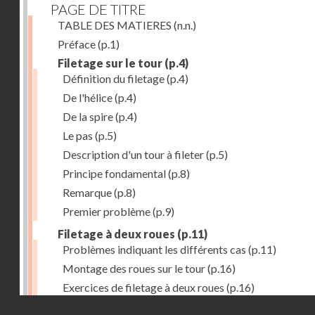
PAGE DE TITRE
TABLE DES MATIERES
(n.n.)
Préface
(p.1)
Filetage sur le tour
(p.4)
Définition du filetage
(p.4)
De l'hélice
(p.4)
De la spire
(p.4)
Le pas
(p.5)
Description d'un tour à fileter
(p.5)
Principe fondamental
(p.8)
Remarque
(p.8)
Premier problème
(p.9)
Filetage à deux roues
(p.11)
Problèmes indiquant les différents cas
(p.11)
Montage des roues sur le tour
(p.16)
Exercices de filetage à deux roues
(p.16)
Droits réservés - CNAM
Filetage à quatre roues
(p.17)