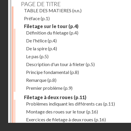
PAGE DE TITRE
TABLE DES MATIERES
(n.n.)
Préface
(p.1)
Filetage sur le tour
(p.4)
Définition du filetage
(p.4)
De l'hélice
(p.4)
De la spire
(p.4)
Le pas
(p.5)
Description d'un tour à fileter
(p.5)
Principe fondamental
(p.8)
Remarque
(p.8)
Premier problème
(p.9)
Filetage à deux roues
(p.11)
Problèmes indiquant les différents cas
(p.11)
Montage des roues sur le tour
(p.16)
Exercices de filetage à deux roues
(p.16)
Droits réservés - CNAM
Filetage à quatre roues
(p.17)