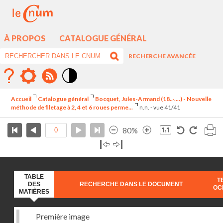
À PROPOS
CATALOGUE GÉNÉRAL
RECHERCHE AVANCÉE
Mode
contraste
Accueil
Catalogue général
Bocquet, Jules-Armand (18..-....) - Nouvelle
élévé
méthode de filetage à 2, 4 et 6 roues perme...
n.n. - vue 41/41
80%
TABLE
T
DES
RECHERCHE DANS LE DOCUMENT
OC
MATIÈRES
Première image