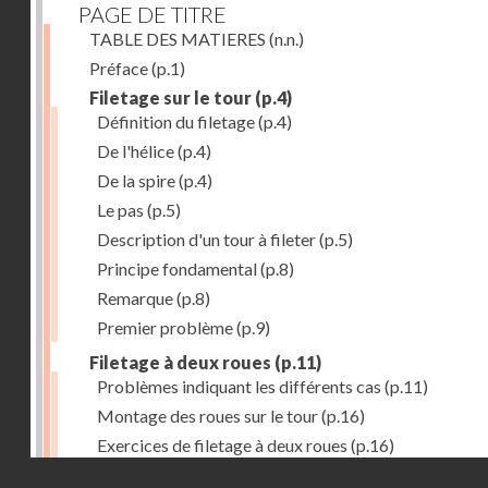
PAGE DE TITRE
TABLE DES MATIERES
(n.n.)
Préface
(p.1)
Filetage sur le tour
(p.4)
Définition du filetage
(p.4)
De l'hélice
(p.4)
De la spire
(p.4)
Le pas
(p.5)
Description d'un tour à fileter
(p.5)
Principe fondamental
(p.8)
Remarque
(p.8)
Premier problème
(p.9)
Filetage à deux roues
(p.11)
Problèmes indiquant les différents cas
(p.11)
Montage des roues sur le tour
(p.16)
Exercices de filetage à deux roues
(p.16)
Droits réservés - CNAM
Filetage à quatre roues
(p.17)