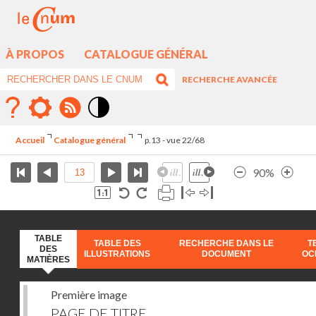
À PROPOS
CATALOGUE GÉNÉRAL
RECHERCHE AVANCÉE
Mode
contraste
Accueil
Catalogue général
p.13 - vue 22/68
élévé
90%
TABLE
TABLE DES
RECHERCHE DANS LE
T
DES
ILLUSTRATIONS
DOCUMENT
OC
MATIÈRES
Première image
PAGE DE TITRE