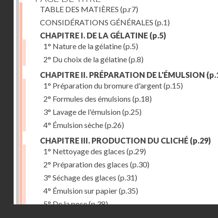
TABLE DES MATIÈRES
(p.r7)
CONSIDÉRATIONS GÉNÉRALES
(p.1)
CHAPITRE I. DE LA GÉLATINE
(p.5)
1° Nature de la gélatine
(p.5)
2° Du choix de la gélatine
(p.8)
CHAPITRE II. PRÉPARATION DE L'ÉMULSION
(p.
1° Préparation du bromure d'argent
(p.15)
2° Formules des émulsions
(p.18)
3° Lavage de l'émulsion
(p.25)
4° Émulsion sèche
(p.26)
CHAPITRE III. PRODUCTION DU CLICHÉ
(p.29)
1° Nettoyage des glaces
(p.29)
2° Préparation des glaces
(p.30)
3° Séchage des glaces
(p.31)
4° Émulsion sur papier
(p.35)
5° De la pose
(p.38)
Droits réservés - CNAM
6° Révélateurs
(p.41)