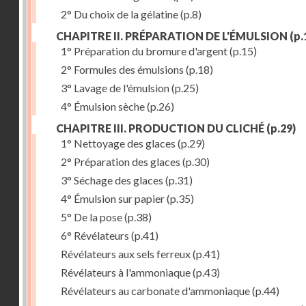
2° Du choix de la gélatine
(p.8)
CHAPITRE II. PRÉPARATION DE L'ÉMULSION
(p.
1° Préparation du bromure d'argent
(p.15)
2° Formules des émulsions
(p.18)
3° Lavage de l'émulsion
(p.25)
4° Émulsion sèche
(p.26)
CHAPITRE III. PRODUCTION DU CLICHÉ
(p.29)
1° Nettoyage des glaces
(p.29)
2° Préparation des glaces
(p.30)
3° Séchage des glaces
(p.31)
4° Émulsion sur papier
(p.35)
5° De la pose
(p.38)
6° Révélateurs
(p.41)
Révélateurs aux sels ferreux
(p.41)
Révélateurs à l'ammoniaque
(p.43)
Révélateurs au carbonate d'ammoniaque
(p.44)