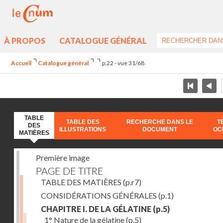
À PROPOS
CATALOGUE GÉNÉRAL
Accueil
Catalogue général
p.22 - vue 31/68
TABLE
TABLE DES
RECHERCHE DANS LE
T
DES
ILLUSTRATIONS
DOCUMENT
OC
MATIÈRES
Première image
PAGE DE TITRE
TABLE DES MATIÈRES
(p.r7)
CONSIDÉRATIONS GÉNÉRALES
(p.1)
CHAPITRE I. DE LA GÉLATINE
(p.5)
1° Nature de la gélatine
(p.5)