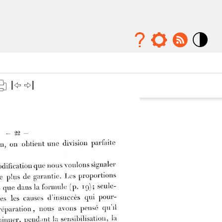
Mode
contraste
élévé