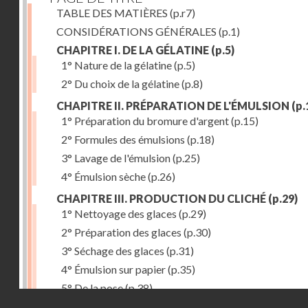
TABLE DES MATIÈRES
(p.r7)
CONSIDÉRATIONS GÉNÉRALES
(p.1)
CHAPITRE I. DE LA GÉLATINE
(p.5)
1° Nature de la gélatine
(p.5)
2° Du choix de la gélatine
(p.8)
CHAPITRE II. PRÉPARATION DE L'ÉMULSION
(p.
1° Préparation du bromure d'argent
(p.15)
2° Formules des émulsions
(p.18)
3° Lavage de l'émulsion
(p.25)
4° Émulsion sèche
(p.26)
CHAPITRE III. PRODUCTION DU CLICHÉ
(p.29)
1° Nettoyage des glaces
(p.29)
2° Préparation des glaces
(p.30)
3° Séchage des glaces
(p.31)
4° Émulsion sur papier
(p.35)
5° De la pose
(p.38)
Droits réservés - CNAM
6° Révélateurs
(p.41)