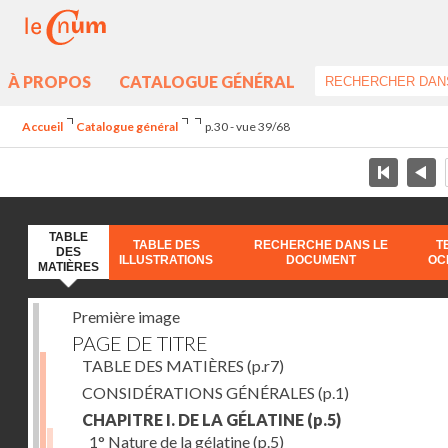
À PROPOS
CATALOGUE GÉNÉRAL
Accueil
Catalogue général
p.30 - vue 39/68
TABLE
TABLE DES
RECHERCHE DANS LE
T
DES
ILLUSTRATIONS
DOCUMENT
OC
MATIÈRES
Première image
PAGE DE TITRE
TABLE DES MATIÈRES
(p.r7)
CONSIDÉRATIONS GÉNÉRALES
(p.1)
CHAPITRE I. DE LA GÉLATINE
(p.5)
1° Nature de la gélatine
(p.5)