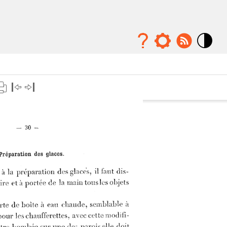
Mode
contraste
élévé