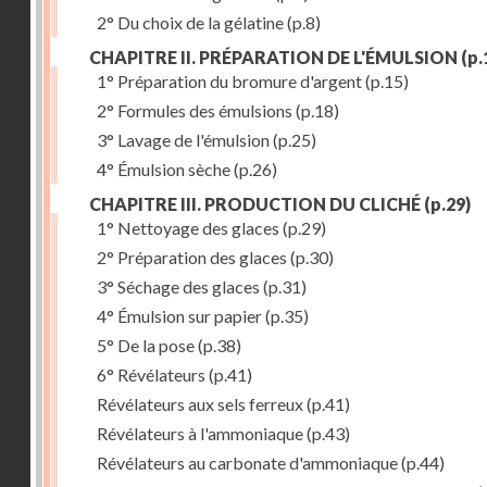
2° Du choix de la gélatine
(p.8)
CHAPITRE II. PRÉPARATION DE L'ÉMULSION
(p.
1° Préparation du bromure d'argent
(p.15)
2° Formules des émulsions
(p.18)
3° Lavage de l'émulsion
(p.25)
4° Émulsion sèche
(p.26)
CHAPITRE III. PRODUCTION DU CLICHÉ
(p.29)
1° Nettoyage des glaces
(p.29)
2° Préparation des glaces
(p.30)
3° Séchage des glaces
(p.31)
4° Émulsion sur papier
(p.35)
5° De la pose
(p.38)
6° Révélateurs
(p.41)
Révélateurs aux sels ferreux
(p.41)
Révélateurs à l'ammoniaque
(p.43)
Révélateurs au carbonate d'ammoniaque
(p.44)