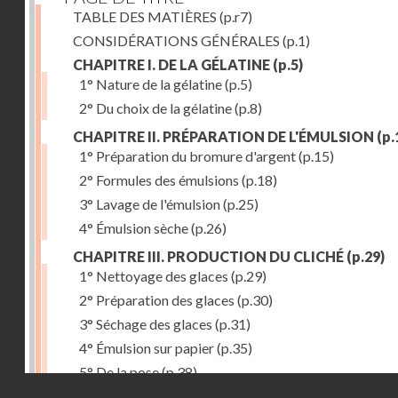
TABLE DES MATIÈRES
(p.r7)
CONSIDÉRATIONS GÉNÉRALES
(p.1)
CHAPITRE I. DE LA GÉLATINE
(p.5)
1° Nature de la gélatine
(p.5)
2° Du choix de la gélatine
(p.8)
CHAPITRE II. PRÉPARATION DE L'ÉMULSION
(p.
1° Préparation du bromure d'argent
(p.15)
2° Formules des émulsions
(p.18)
3° Lavage de l'émulsion
(p.25)
4° Émulsion sèche
(p.26)
CHAPITRE III. PRODUCTION DU CLICHÉ
(p.29)
1° Nettoyage des glaces
(p.29)
2° Préparation des glaces
(p.30)
3° Séchage des glaces
(p.31)
4° Émulsion sur papier
(p.35)
5° De la pose
(p.38)
Droits réservés - CNAM
6° Révélateurs
(p.41)