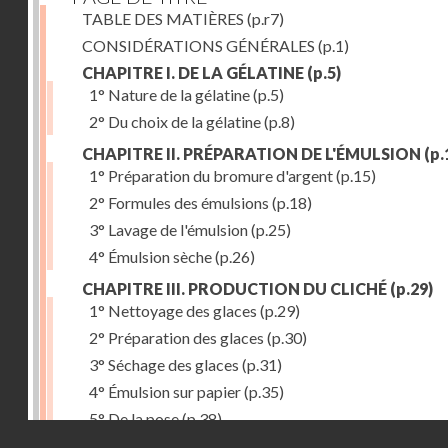
TABLE DES MATIÈRES
(p.r7)
CONSIDÉRATIONS GÉNÉRALES
(p.1)
CHAPITRE I. DE LA GÉLATINE
(p.5)
1° Nature de la gélatine
(p.5)
2° Du choix de la gélatine
(p.8)
CHAPITRE II. PRÉPARATION DE L'ÉMULSION
(p.
1° Préparation du bromure d'argent
(p.15)
2° Formules des émulsions
(p.18)
3° Lavage de l'émulsion
(p.25)
4° Émulsion sèche
(p.26)
CHAPITRE III. PRODUCTION DU CLICHÉ
(p.29)
1° Nettoyage des glaces
(p.29)
2° Préparation des glaces
(p.30)
3° Séchage des glaces
(p.31)
4° Émulsion sur papier
(p.35)
5° De la pose
(p.38)
Droits réservés - CNAM
6° Révélateurs
(p.41)