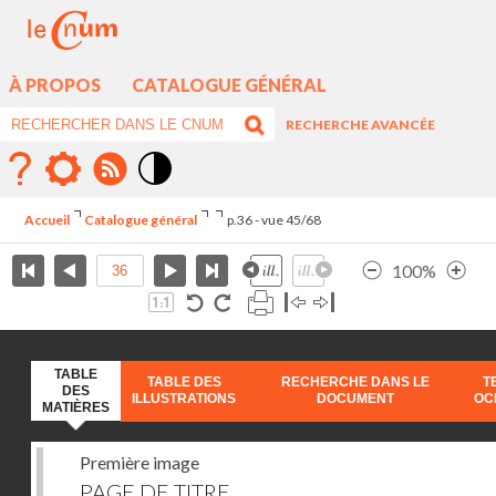
À PROPOS
CATALOGUE GÉNÉRAL
RECHERCHE AVANCÉE
Mode
contraste
Accueil
Catalogue général
p.36 - vue 45/68
élévé
100%
TABLE
TABLE DES
RECHERCHE DANS LE
T
DES
ILLUSTRATIONS
DOCUMENT
OC
MATIÈRES
Première image
PAGE DE TITRE