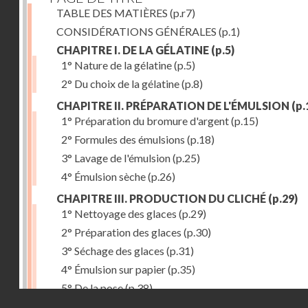
TABLE DES MATIÈRES
(p.r7)
CONSIDÉRATIONS GÉNÉRALES
(p.1)
CHAPITRE I. DE LA GÉLATINE
(p.5)
1° Nature de la gélatine
(p.5)
2° Du choix de la gélatine
(p.8)
CHAPITRE II. PRÉPARATION DE L'ÉMULSION
(p.
1° Préparation du bromure d'argent
(p.15)
2° Formules des émulsions
(p.18)
3° Lavage de l'émulsion
(p.25)
4° Émulsion sèche
(p.26)
CHAPITRE III. PRODUCTION DU CLICHÉ
(p.29)
1° Nettoyage des glaces
(p.29)
2° Préparation des glaces
(p.30)
3° Séchage des glaces
(p.31)
4° Émulsion sur papier
(p.35)
5° De la pose
(p.38)
Droits réservés - CNAM
6° Révélateurs
(p.41)