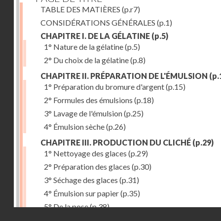
TABLE DES MATIÈRES
(p.r7)
CONSIDÉRATIONS GÉNÉRALES
(p.1)
CHAPITRE I. DE LA GÉLATINE
(p.5)
1° Nature de la gélatine
(p.5)
2° Du choix de la gélatine
(p.8)
CHAPITRE II. PRÉPARATION DE L'ÉMULSION
(p.
1° Préparation du bromure d'argent
(p.15)
2° Formules des émulsions
(p.18)
3° Lavage de l'émulsion
(p.25)
4° Émulsion sèche
(p.26)
CHAPITRE III. PRODUCTION DU CLICHÉ
(p.29)
1° Nettoyage des glaces
(p.29)
2° Préparation des glaces
(p.30)
3° Séchage des glaces
(p.31)
4° Émulsion sur papier
(p.35)
5° De la pose
(p.38)
Droits réservés - CNAM
6° Révélateurs
(p.41)