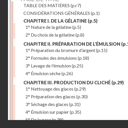
TABLE DES MATIÈRES
(p.r7)
CONSIDÉRATIONS GÉNÉRALES
(p.1)
CHAPITRE I. DE LA GÉLATINE
(p.5)
1° Nature de la gélatine
(p.5)
2° Du choix de la gélatine
(p.8)
CHAPITRE II. PRÉPARATION DE L'ÉMULSION
(p.
1° Préparation du bromure d'argent
(p.15)
2° Formules des émulsions
(p.18)
3° Lavage de l'émulsion
(p.25)
4° Émulsion sèche
(p.26)
CHAPITRE III. PRODUCTION DU CLICHÉ
(p.29)
1° Nettoyage des glaces
(p.29)
2° Préparation des glaces
(p.30)
3° Séchage des glaces
(p.31)
4° Émulsion sur papier
(p.35)
5° De la pose
(p.38)
Droits réservés - CNAM
6° Révélateurs
(p.41)