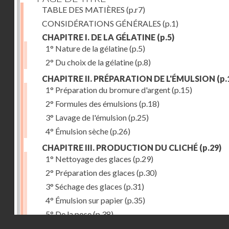
TABLE DES MATIÈRES
(p.r7)
CONSIDÉRATIONS GÉNÉRALES
(p.1)
CHAPITRE I. DE LA GÉLATINE
(p.5)
1° Nature de la gélatine
(p.5)
2° Du choix de la gélatine
(p.8)
CHAPITRE II. PRÉPARATION DE L'ÉMULSION
(p.
1° Préparation du bromure d'argent
(p.15)
2° Formules des émulsions
(p.18)
3° Lavage de l'émulsion
(p.25)
4° Émulsion sèche
(p.26)
CHAPITRE III. PRODUCTION DU CLICHÉ
(p.29)
1° Nettoyage des glaces
(p.29)
2° Préparation des glaces
(p.30)
3° Séchage des glaces
(p.31)
4° Émulsion sur papier
(p.35)
5° De la pose
(p.38)
Droits réservés - CNAM
6° Révélateurs
(p.41)