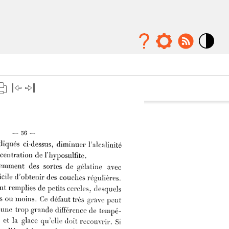
Mode
contraste
élévé