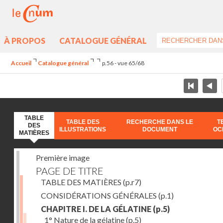
À PROPOS
CATALOGUE GÉNÉRAL
Accueil
Catalogue général
p.56 - vue 65/68
TABLE
TABLE DES
RECHERCHE DANS LE
T
DES
ILLUSTRATIONS
DOCUMENT
OC
MATIÈRES
Première image
PAGE DE TITRE
TABLE DES MATIÈRES
(p.r7)
CONSIDÉRATIONS GÉNÉRALES
(p.1)
CHAPITRE I. DE LA GÉLATINE
(p.5)
1° Nature de la gélatine
(p.5)