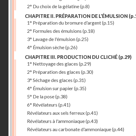
2° Du choix de la gélatine
(p.8)
CHAPITRE II. PRÉPARATION DE L'ÉMULSION
(p.
1° Préparation du bromure d'argent
(p.15)
2° Formules des émulsions
(p.18)
3° Lavage de l'émulsion
(p.25)
4° Émulsion sèche
(p.26)
CHAPITRE III. PRODUCTION DU CLICHÉ
(p.29)
1° Nettoyage des glaces
(p.29)
2° Préparation des glaces
(p.30)
3° Séchage des glaces
(p.31)
4° Émulsion sur papier
(p.35)
5° De la pose
(p.38)
6° Révélateurs
(p.41)
Révélateurs aux sels ferreux
(p.41)
Révélateurs à l'ammoniaque
(p.43)
Révélateurs au carbonate d'ammoniaque
(p.44)