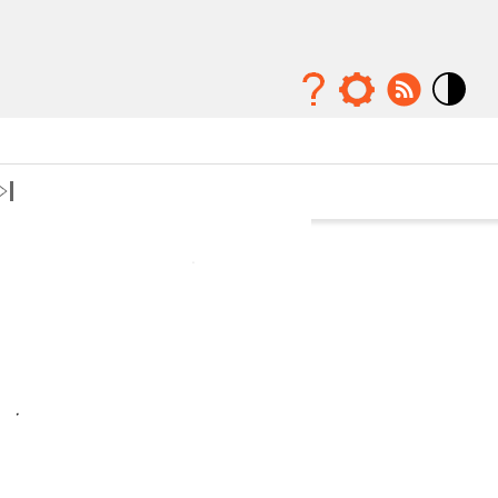
Mode
contraste
élévé