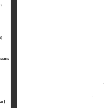
)
8)
ssins
ar)