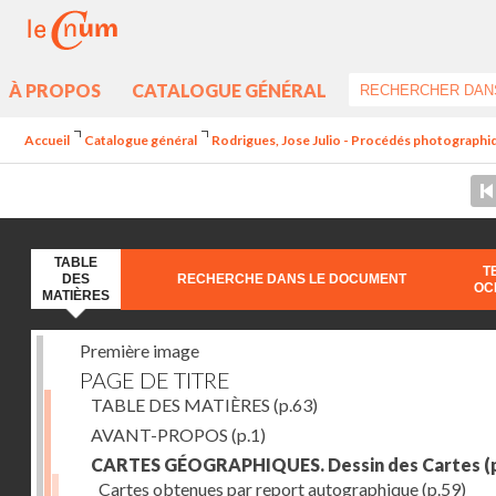
À PROPOS
CATALOGUE GÉNÉRAL
Accueil
Catalogue général
Rodrigues, Jose Julio - Procédés photographiq
TABLE
T
DES
RECHERCHE DANS LE DOCUMENT
OC
MATIÈRES
Première image
PAGE DE TITRE
TABLE DES MATIÈRES
(p.63)
AVANT-PROPOS
(p.1)
CARTES GÉOGRAPHIQUES. Dessin des Cartes
(
Cartes obtenues par report autographique
(p.59)