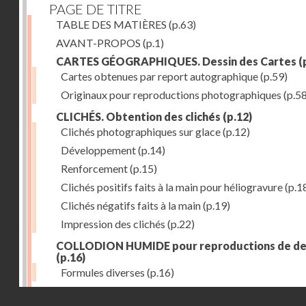
PAGE DE TITRE
TABLE DES MATIÈRES
(p.63)
AVANT-PROPOS
(p.1)
CARTES GÉOGRAPHIQUES. Dessin des Cartes
(
Cartes obtenues par report autographique
(p.59)
Originaux pour reproductions photographiques
(p.58
CLICHÉS. Obtention des clichés
(p.12)
Clichés photographiques sur glace
(p.12)
Développement
(p.14)
Renforcement
(p.15)
Clichés positifs faits à la main pour héliogravure
(p.1
Clichés négatifs faits à la main
(p.19)
Impression des clichés
(p.22)
COLLODION HUMIDE pour reproductions de de
(p.16)
Formules diverses
(p.16)
ÉTAIN (emploi des feuilles minces d')
(p.28)
Droits réservés - CNAM