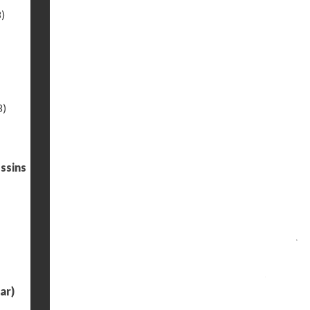
)
8)
ssins
ar)