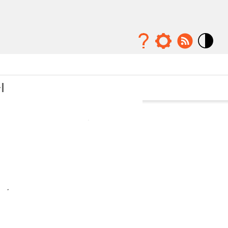
Mode
contraste
élévé