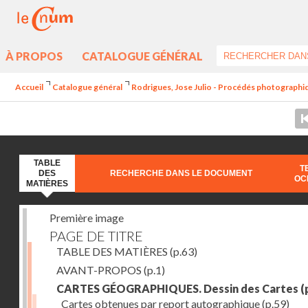
À PROPOS
CATALOGUE GÉNÉRAL
Accueil
Catalogue général
Rodrigues, Jose Julio - Procédés photographiq
TABLE
T
DES
RECHERCHE DANS LE DOCUMENT
OC
MATIÈRES
Première image
PAGE DE TITRE
TABLE DES MATIÈRES
(p.63)
AVANT-PROPOS
(p.1)
CARTES GÉOGRAPHIQUES. Dessin des Cartes
(
Cartes obtenues par report autographique
(p.59)