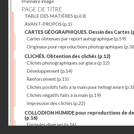
Première image
PAGE DE TITRE
TABLE DES MATIÈRES
(p.63)
AVANT-PROPOS
(p.1)
CARTES GÉOGRAPHIQUES. Dessin des Cartes
(
Cartes obtenues par report autographique
(p.59)
Originaux pour reproductions photographiques
(p.58
CLICHÉS. Obtention des clichés
(p.12)
Clichés photographiques sur glace
(p.12)
Développement
(p.14)
Renforcement
(p.15)
Clichés positifs faits à la main pour héliogravure
(p.1
Clichés négatifs faits à la main
(p.19)
Impression des clichés
(p.22)
COLLODION HUMIDE pour reproductions de de
(p.16)
Formules diverses
(p.16)
Droits réservés - CNAM
ÉTAIN (emploi des feuilles minces d')
(p.28)