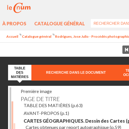
À PROPOS
CATALOGUE GÉNÉRAL
Accueil
Catalogue général
Rodrigues, Jose Julio - Procédés photographiq
TABLE
T
DES
RECHERCHE DANS LE DOCUMENT
OC
MATIÈRES
Première image
PAGE DE TITRE
TABLE DES MATIÈRES
(p.63)
AVANT-PROPOS
(p.1)
CARTES GÉOGRAPHIQUES. Dessin des Cartes
(
Cartes obtenues par report autographique
(p.59)