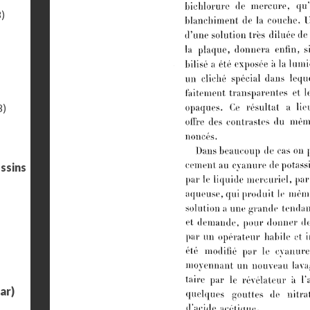
)
8)
ssins
ar)