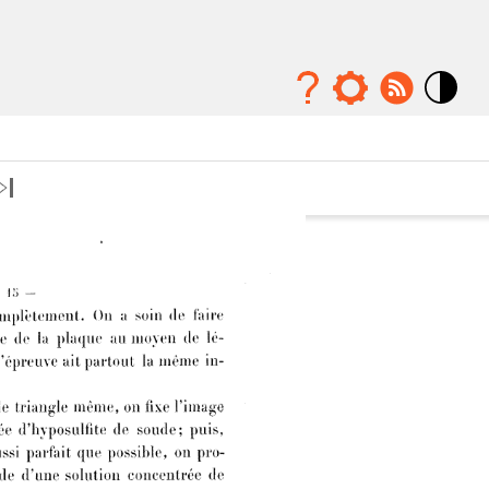
Mode
contraste
élévé