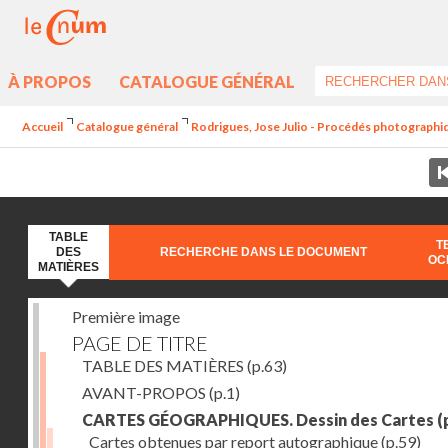
À PROPOS
CATALOGUE GÉNÉRAL
Accueil
Catalogue général
Rodrigues, Jose Julio - Procédés photographiq
TABLE
T
DES
RECHERCHE DANS LE DOCUMENT
OC
MATIÈRES
Première image
PAGE DE TITRE
TABLE DES MATIÈRES
(p.63)
AVANT-PROPOS
(p.1)
CARTES GÉOGRAPHIQUES. Dessin des Cartes
(
Cartes obtenues par report autographique
(p.59)