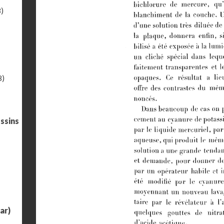
)
8)
ssins
ar)