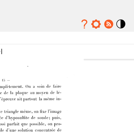
Mode
contraste
élévé