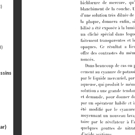
)
8)
ssins
ar)