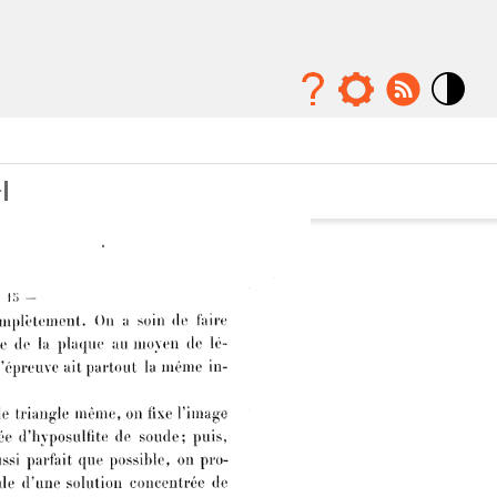
Mode
contraste
élévé