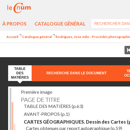
À PROPOS
CATALOGUE GÉNÉRAL
Accueil
Catalogue général
Rodrigues, Jose Julio - Procédés photographiq
TABLE
T
DES
RECHERCHE DANS LE DOCUMENT
OC
MATIÈRES
Première image
PAGE DE TITRE
TABLE DES MATIÈRES
(p.63)
AVANT-PROPOS
(p.1)
CARTES GÉOGRAPHIQUES. Dessin des Cartes
(
Cartes obtenues par report autographique
(p.59)