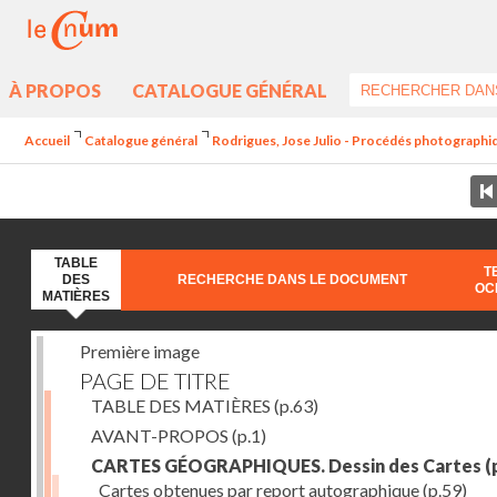
À PROPOS
CATALOGUE GÉNÉRAL
Accueil
Catalogue général
Rodrigues, Jose Julio - Procédés photographiq
TABLE
T
DES
RECHERCHE DANS LE DOCUMENT
OC
MATIÈRES
Première image
PAGE DE TITRE
TABLE DES MATIÈRES
(p.63)
AVANT-PROPOS
(p.1)
CARTES GÉOGRAPHIQUES. Dessin des Cartes
(
Cartes obtenues par report autographique
(p.59)