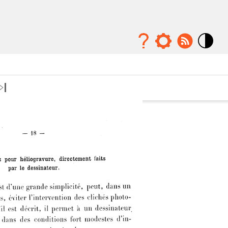
Mode
contraste
élévé