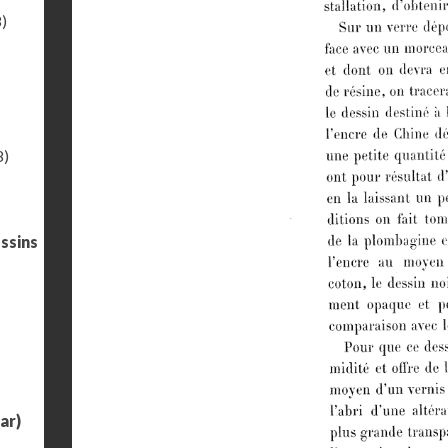
)
8)
ssins
ar)