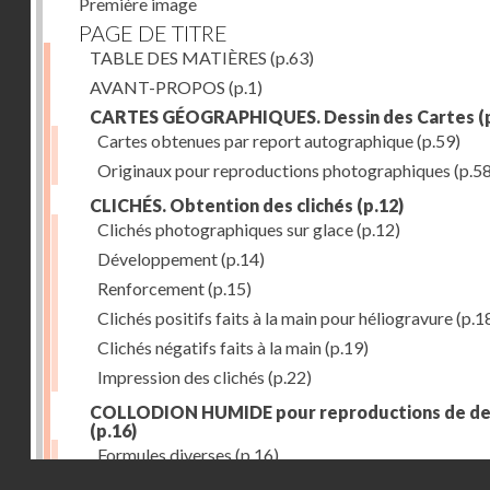
Première image
PAGE DE TITRE
TABLE DES MATIÈRES
(p.63)
AVANT-PROPOS
(p.1)
CARTES GÉOGRAPHIQUES. Dessin des Cartes
(
Cartes obtenues par report autographique
(p.59)
Originaux pour reproductions photographiques
(p.58
CLICHÉS. Obtention des clichés
(p.12)
Clichés photographiques sur glace
(p.12)
Développement
(p.14)
Renforcement
(p.15)
Clichés positifs faits à la main pour héliogravure
(p.1
Clichés négatifs faits à la main
(p.19)
Impression des clichés
(p.22)
COLLODION HUMIDE pour reproductions de de
(p.16)
Formules diverses
(p.16)
Droits réservés - CNAM
ÉTAIN (emploi des feuilles minces d')
(p.28)