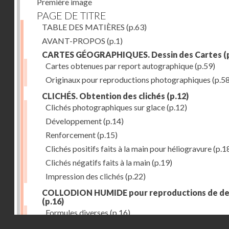
Première image
PAGE DE TITRE
TABLE DES MATIÈRES
(p.63)
AVANT-PROPOS
(p.1)
CARTES GÉOGRAPHIQUES. Dessin des Cartes
(
Cartes obtenues par report autographique
(p.59)
Originaux pour reproductions photographiques
(p.58
CLICHÉS. Obtention des clichés
(p.12)
Clichés photographiques sur glace
(p.12)
Développement
(p.14)
Renforcement
(p.15)
Clichés positifs faits à la main pour héliogravure
(p.1
Clichés négatifs faits à la main
(p.19)
Impression des clichés
(p.22)
COLLODION HUMIDE pour reproductions de de
(p.16)
Formules diverses
(p.16)
Droits réservés - CNAM
ÉTAIN (emploi des feuilles minces d')
(p.28)