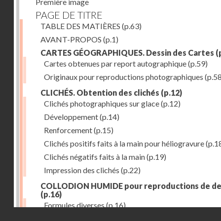
Première image
PAGE DE TITRE
TABLE DES MATIÈRES
(p.63)
AVANT-PROPOS
(p.1)
CARTES GÉOGRAPHIQUES. Dessin des Cartes
(
Cartes obtenues par report autographique
(p.59)
Originaux pour reproductions photographiques
(p.58
CLICHÉS. Obtention des clichés
(p.12)
Clichés photographiques sur glace
(p.12)
Développement
(p.14)
Renforcement
(p.15)
Clichés positifs faits à la main pour héliogravure
(p.1
Clichés négatifs faits à la main
(p.19)
Impression des clichés
(p.22)
COLLODION HUMIDE pour reproductions de de
(p.16)
Formules diverses
(p.16)
Droits réservés - CNAM
ÉTAIN (emploi des feuilles minces d')
(p.28)