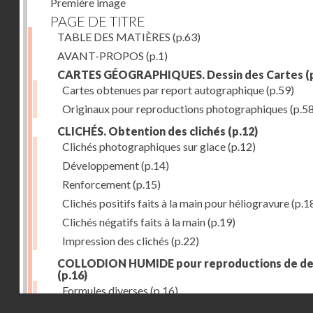
Première image
PAGE DE TITRE
TABLE DES MATIÈRES
(p.63)
AVANT-PROPOS
(p.1)
CARTES GÉOGRAPHIQUES. Dessin des Cartes
(
Cartes obtenues par report autographique
(p.59)
Originaux pour reproductions photographiques
(p.58
CLICHÉS. Obtention des clichés
(p.12)
Clichés photographiques sur glace
(p.12)
Développement
(p.14)
Renforcement
(p.15)
Clichés positifs faits à la main pour héliogravure
(p.1
Clichés négatifs faits à la main
(p.19)
Impression des clichés
(p.22)
COLLODION HUMIDE pour reproductions de de
(p.16)
Formules diverses
(p.16)
Droits réservés - CNAM
ÉTAIN (emploi des feuilles minces d')
(p.28)