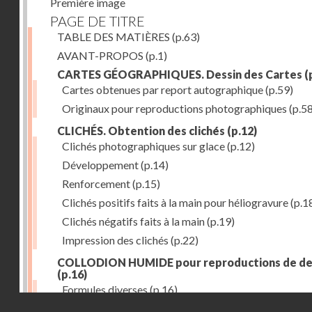
Première image
PAGE DE TITRE
TABLE DES MATIÈRES
(p.63)
AVANT-PROPOS
(p.1)
CARTES GÉOGRAPHIQUES. Dessin des Cartes
(
Cartes obtenues par report autographique
(p.59)
Originaux pour reproductions photographiques
(p.58
CLICHÉS. Obtention des clichés
(p.12)
Clichés photographiques sur glace
(p.12)
Développement
(p.14)
Renforcement
(p.15)
Clichés positifs faits à la main pour héliogravure
(p.1
Clichés négatifs faits à la main
(p.19)
Impression des clichés
(p.22)
COLLODION HUMIDE pour reproductions de de
(p.16)
Formules diverses
(p.16)
Droits réservés - CNAM
ÉTAIN (emploi des feuilles minces d')
(p.28)