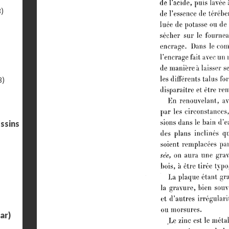
)
8)
ssins
ar)