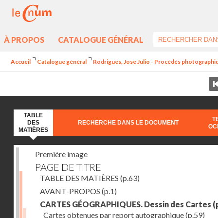
À PROPOS
CATALOGUE GÉNÉRAL
Accueil
Catalogue général
Rodrigues, Jose Julio - Procédés photographiq
TABLE
T
DES
RECHERCHE DANS LE DOCUMENT
OC
MATIÈRES
Première image
PAGE DE TITRE
TABLE DES MATIÈRES
(p.63)
AVANT-PROPOS
(p.1)
CARTES GÉOGRAPHIQUES. Dessin des Cartes
(
Cartes obtenues par report autographique
(p.59)