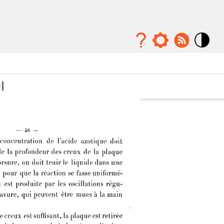
Mode
contraste
élévé