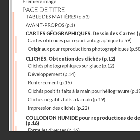
Première image
PAGE DE TITRE
TABLE DES MATIÈRES
(p.63)
AVANT-PROPOS
(p.1)
CARTES GÉOGRAPHIQUES. Dessin des Cartes
(
Cartes obtenues par report autographique
(p.59)
Originaux pour reproductions photographiques
(p.58
CLICHÉS. Obtention des clichés
(p.12)
Clichés photographiques sur glace
(p.12)
Développement
(p.14)
Renforcement
(p.15)
Clichés positifs faits à la main pour héliogravure
(p.1
Clichés négatifs faits à la main
(p.19)
Impression des clichés
(p.22)
COLLODION HUMIDE pour reproductions de de
(p.16)
Formules diverses
(p.16)
Droits réservés - CNAM
ÉTAIN (emploi des feuilles minces d')
(p.28)