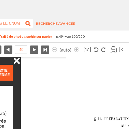
RECHERCHE AVANCÉE
Traité de photographie sur papier
p.49 - vue 100/250
(auto)
EXTE
ÉRISÉ
.r5)
yés
on.