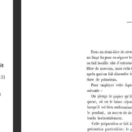
it
15)
)