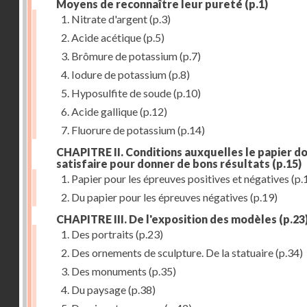
Moyens de reconnaître leur pureté
(p.1)
1. Nitrate d'argent
(p.3)
2. Acide acétique
(p.5)
3. Brômure de potassium
(p.7)
4. Iodure de potassium
(p.8)
5. Hyposulfite de soude
(p.10)
6. Acide gallique
(p.12)
7. Fluorure de potassium
(p.14)
CHAPITRE II. Conditions auxquelles le papier do
satisfaire pour donner de bons résultats
(p.15)
1. Papier pour les épreuves positives et négatives
(p.
2. Du papier pour les épreuves négatives
(p.19)
CHAPITRE III. De l'exposition des modèles
(p.23
1. Des portraits
(p.23)
2. Des ornements de sculpture. De la statuaire
(p.34)
3. Des monuments
(p.35)
4. Du paysage
(p.38)