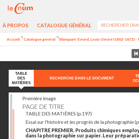
À PROPOS
CATALOGUE GÉNÉRAL
Accueil
Catalogue général
Blanquart-Evrard, Louis-Désiré (1802-1872) - 
TABLE
T
DES
RECHERCHE DANS LE DOCUMENT
OC
MATIÈRES
Première image
PAGE DE TITRE
TABLE DES MATIÈRES
(p.197)
Essai sur l'histoire et les progrès de la photographie
(p
CHAPITRE PREMIER. Produits chimiques emplo
dans la photographie sur papier. Leur préparati