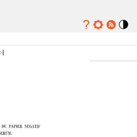
Mode
contraste
élévé