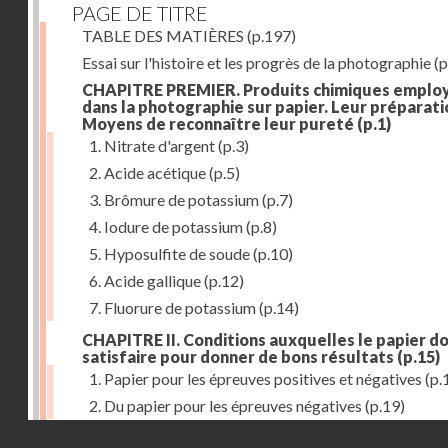
PAGE DE TITRE
TABLE DES MATIÈRES
(p.197)
Essai sur l'histoire et les progrès de la photographie
(p
CHAPITRE PREMIER. Produits chimiques emplo
dans la photographie sur papier. Leur préparati
Moyens de reconnaître leur pureté
(p.1)
1. Nitrate d'argent
(p.3)
2. Acide acétique
(p.5)
3. Brômure de potassium
(p.7)
4. Iodure de potassium
(p.8)
5. Hyposulfite de soude
(p.10)
6. Acide gallique
(p.12)
7. Fluorure de potassium
(p.14)
CHAPITRE II. Conditions auxquelles le papier do
satisfaire pour donner de bons résultats
(p.15)
1. Papier pour les épreuves positives et négatives
(p.
2. Du papier pour les épreuves négatives
(p.19)
Droits réservés - CNAM
CHAPITRE III. De l'exposition des modèles
(p.23