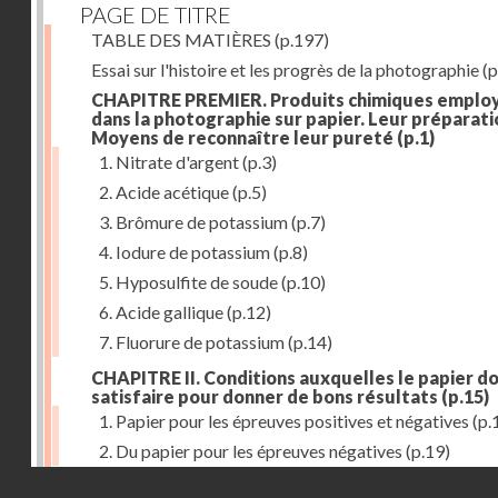
PAGE DE TITRE
TABLE DES MATIÈRES
(p.197)
Essai sur l'histoire et les progrès de la photographie
(p
CHAPITRE PREMIER. Produits chimiques emplo
dans la photographie sur papier. Leur préparati
Moyens de reconnaître leur pureté
(p.1)
1. Nitrate d'argent
(p.3)
2. Acide acétique
(p.5)
3. Brômure de potassium
(p.7)
4. Iodure de potassium
(p.8)
5. Hyposulfite de soude
(p.10)
6. Acide gallique
(p.12)
7. Fluorure de potassium
(p.14)
CHAPITRE II. Conditions auxquelles le papier do
satisfaire pour donner de bons résultats
(p.15)
1. Papier pour les épreuves positives et négatives
(p.
2. Du papier pour les épreuves négatives
(p.19)
Droits réservés - CNAM
CHAPITRE III. De l'exposition des modèles
(p.23