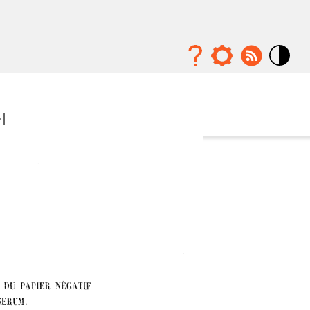
Mode
contraste
élévé