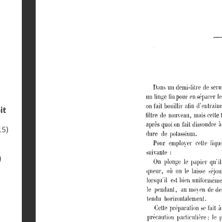
it
15)
)