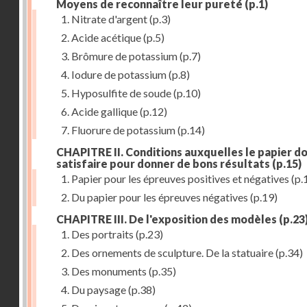
Moyens de reconnaître leur pureté
(p.1)
1. Nitrate d'argent
(p.3)
2. Acide acétique
(p.5)
3. Brômure de potassium
(p.7)
4. Iodure de potassium
(p.8)
5. Hyposulfite de soude
(p.10)
6. Acide gallique
(p.12)
7. Fluorure de potassium
(p.14)
CHAPITRE II. Conditions auxquelles le papier do
satisfaire pour donner de bons résultats
(p.15)
1. Papier pour les épreuves positives et négatives
(p.
2. Du papier pour les épreuves négatives
(p.19)
CHAPITRE III. De l'exposition des modèles
(p.23
1. Des portraits
(p.23)
2. Des ornements de sculpture. De la statuaire
(p.34)
3. Des monuments
(p.35)
4. Du paysage
(p.38)