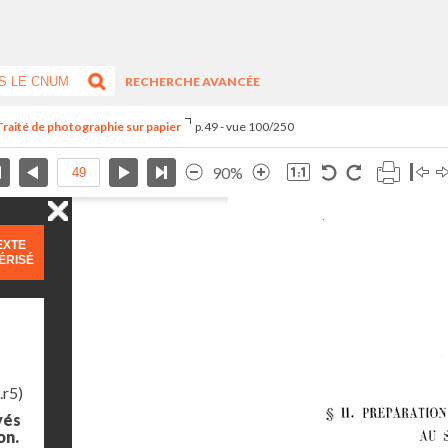
RECHERCHE AVANCÉE
Traité de photographie sur papier
p.49 - vue 100/250
90%
EXTE
ÉRISÉ
.r5)
yés
on.