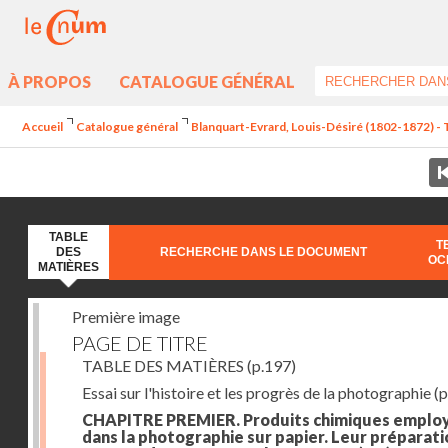
À PROPOS
CATALOGUE GÉNÉRAL
Accueil
Catalogue général
Blanquart-Evrard, Louis-Désiré (1802-1872) - 
TABLE
T
DES
RECHERCHE DANS LE DOCUMENT
OC
MATIÈRES
Première image
PAGE DE TITRE
TABLE DES MATIÈRES
(p.197)
Essai sur l'histoire et les progrès de la photographie
(p
CHAPITRE PREMIER. Produits chimiques emplo
dans la photographie sur papier. Leur préparati