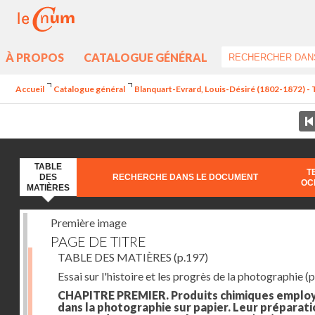
À PROPOS
CATALOGUE GÉNÉRAL
Accueil
Catalogue général
Blanquart-Evrard, Louis-Désiré (1802-1872) - 
TABLE
T
DES
RECHERCHE DANS LE DOCUMENT
OC
MATIÈRES
Première image
PAGE DE TITRE
TABLE DES MATIÈRES
(p.197)
Essai sur l'histoire et les progrès de la photographie
(p
CHAPITRE PREMIER. Produits chimiques emplo
dans la photographie sur papier. Leur préparati