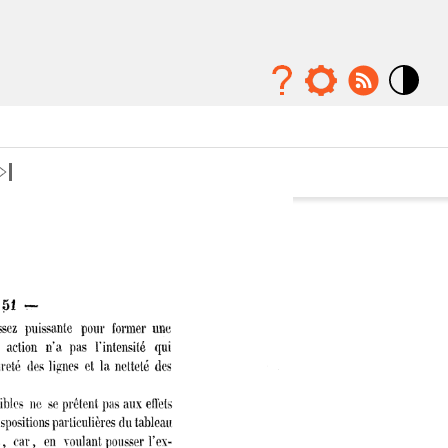
Mode
contraste
élévé