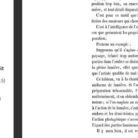
it
15)
)