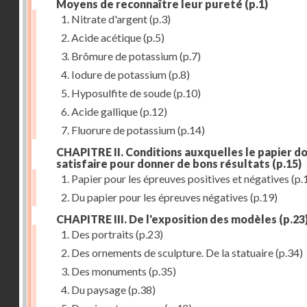
Moyens de reconnaître leur pureté
(p.1)
1. Nitrate d'argent
(p.3)
2. Acide acétique
(p.5)
3. Brômure de potassium
(p.7)
4. Iodure de potassium
(p.8)
5. Hyposulfite de soude
(p.10)
6. Acide gallique
(p.12)
7. Fluorure de potassium
(p.14)
CHAPITRE II. Conditions auxquelles le papier do
satisfaire pour donner de bons résultats
(p.15)
1. Papier pour les épreuves positives et négatives
(p.
2. Du papier pour les épreuves négatives
(p.19)
CHAPITRE III. De l'exposition des modèles
(p.23
1. Des portraits
(p.23)
2. Des ornements de sculpture. De la statuaire
(p.34)
3. Des monuments
(p.35)
4. Du paysage
(p.38)