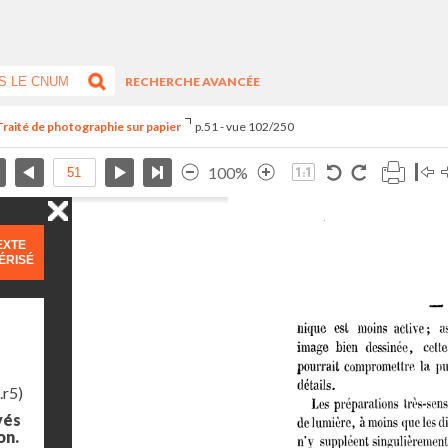
RECHERCHE AVANCÉE
Traité de photographie sur papier
p.51 - vue 102/250
100%
EXTE
ÉRISÉ
.r5)
yés
on.