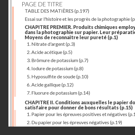
PAGE DE TITRE
TABLE DES MATIÈRES
(p.197)
Essai sur l'histoire et les progrès de la photographie
(p
CHAPITRE PREMIER. Produits chimiques emplo
dans la photographie sur papier. Leur préparati
Moyens de reconnaître leur pureté
(p.1)
1. Nitrate d'argent
(p.3)
2. Acide acétique
(p.5)
3. Brômure de potassium
(p.7)
4. Iodure de potassium
(p.8)
5. Hyposulfite de soude
(p.10)
6. Acide gallique
(p.12)
7. Fluorure de potassium
(p.14)
CHAPITRE II. Conditions auxquelles le papier do
satisfaire pour donner de bons résultats
(p.15)
1. Papier pour les épreuves positives et négatives
(p.
2. Du papier pour les épreuves négatives
(p.19)
Droits réservés - CNAM
CHAPITRE III. De l'exposition des modèles
(p.23