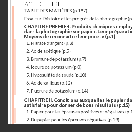
PAGE DE TITRE
TABLE DES MATIÈRES
(p.197)
Essai sur l'histoire et les progrès de la photographie
(p
CHAPITRE PREMIER. Produits chimiques emplo
dans la photographie sur papier. Leur préparati
Moyens de reconnaître leur pureté
(p.1)
1. Nitrate d'argent
(p.3)
2. Acide acétique
(p.5)
3. Brômure de potassium
(p.7)
4. Iodure de potassium
(p.8)
5. Hyposulfite de soude
(p.10)
6. Acide gallique
(p.12)
7. Fluorure de potassium
(p.14)
CHAPITRE II. Conditions auxquelles le papier do
satisfaire pour donner de bons résultats
(p.15)
1. Papier pour les épreuves positives et négatives
(p.
2. Du papier pour les épreuves négatives
(p.19)
Droits réservés - CNAM
CHAPITRE III. De l'exposition des modèles
(p.23