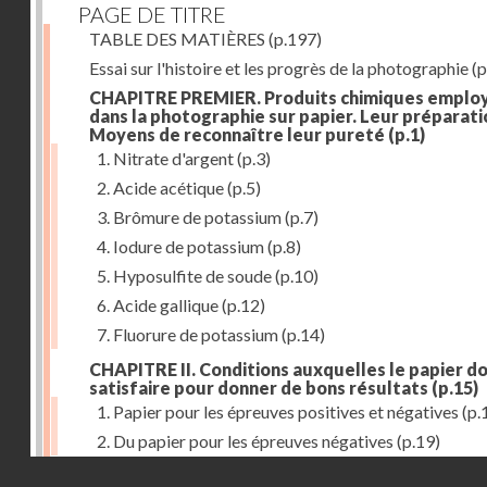
PAGE DE TITRE
TABLE DES MATIÈRES
(p.197)
Essai sur l'histoire et les progrès de la photographie
(p
CHAPITRE PREMIER. Produits chimiques emplo
dans la photographie sur papier. Leur préparati
Moyens de reconnaître leur pureté
(p.1)
1. Nitrate d'argent
(p.3)
2. Acide acétique
(p.5)
3. Brômure de potassium
(p.7)
4. Iodure de potassium
(p.8)
5. Hyposulfite de soude
(p.10)
6. Acide gallique
(p.12)
7. Fluorure de potassium
(p.14)
CHAPITRE II. Conditions auxquelles le papier do
satisfaire pour donner de bons résultats
(p.15)
1. Papier pour les épreuves positives et négatives
(p.
2. Du papier pour les épreuves négatives
(p.19)
Droits réservés - CNAM
CHAPITRE III. De l'exposition des modèles
(p.23