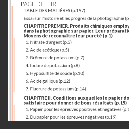
PAGE DE TITRE
TABLE DES MATIÈRES
(p.197)
Essai sur l'histoire et les progrès de la photographie
(p
CHAPITRE PREMIER. Produits chimiques emplo
dans la photographie sur papier. Leur préparati
Moyens de reconnaître leur pureté
(p.1)
1. Nitrate d'argent
(p.3)
2. Acide acétique
(p.5)
3. Brômure de potassium
(p.7)
4. Iodure de potassium
(p.8)
5. Hyposulfite de soude
(p.10)
6. Acide gallique
(p.12)
7. Fluorure de potassium
(p.14)
CHAPITRE II. Conditions auxquelles le papier do
satisfaire pour donner de bons résultats
(p.15)
1. Papier pour les épreuves positives et négatives
(p.
2. Du papier pour les épreuves négatives
(p.19)
Droits réservés - CNAM
CHAPITRE III. De l'exposition des modèles
(p.23