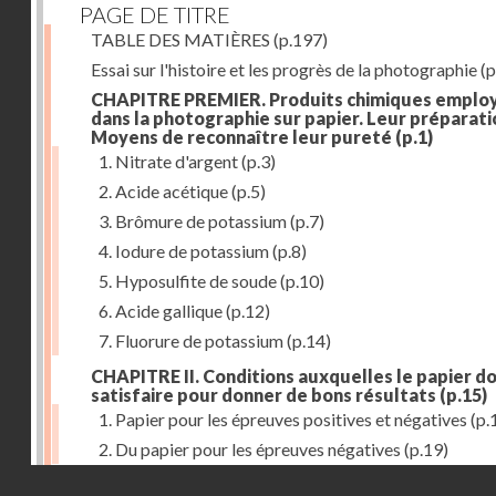
PAGE DE TITRE
TABLE DES MATIÈRES
(p.197)
Essai sur l'histoire et les progrès de la photographie
(p
CHAPITRE PREMIER. Produits chimiques emplo
dans la photographie sur papier. Leur préparati
Moyens de reconnaître leur pureté
(p.1)
1. Nitrate d'argent
(p.3)
2. Acide acétique
(p.5)
3. Brômure de potassium
(p.7)
4. Iodure de potassium
(p.8)
5. Hyposulfite de soude
(p.10)
6. Acide gallique
(p.12)
7. Fluorure de potassium
(p.14)
CHAPITRE II. Conditions auxquelles le papier do
satisfaire pour donner de bons résultats
(p.15)
1. Papier pour les épreuves positives et négatives
(p.
2. Du papier pour les épreuves négatives
(p.19)
Droits réservés - CNAM
CHAPITRE III. De l'exposition des modèles
(p.23