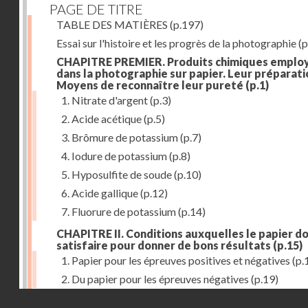
PAGE DE TITRE
TABLE DES MATIÈRES
(p.197)
Essai sur l'histoire et les progrès de la photographie
(p
CHAPITRE PREMIER. Produits chimiques emplo
dans la photographie sur papier. Leur préparati
Moyens de reconnaître leur pureté
(p.1)
1. Nitrate d'argent
(p.3)
2. Acide acétique
(p.5)
3. Brômure de potassium
(p.7)
4. Iodure de potassium
(p.8)
5. Hyposulfite de soude
(p.10)
6. Acide gallique
(p.12)
7. Fluorure de potassium
(p.14)
CHAPITRE II. Conditions auxquelles le papier do
satisfaire pour donner de bons résultats
(p.15)
1. Papier pour les épreuves positives et négatives
(p.
2. Du papier pour les épreuves négatives
(p.19)
Droits réservés - CNAM
CHAPITRE III. De l'exposition des modèles
(p.23