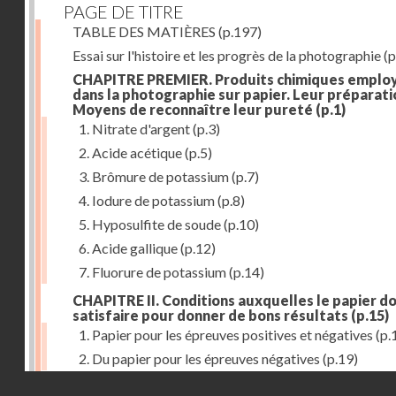
PAGE DE TITRE
TABLE DES MATIÈRES
(p.197)
Essai sur l'histoire et les progrès de la photographie
(p
CHAPITRE PREMIER. Produits chimiques emplo
dans la photographie sur papier. Leur préparati
Moyens de reconnaître leur pureté
(p.1)
1. Nitrate d'argent
(p.3)
2. Acide acétique
(p.5)
3. Brômure de potassium
(p.7)
4. Iodure de potassium
(p.8)
5. Hyposulfite de soude
(p.10)
6. Acide gallique
(p.12)
7. Fluorure de potassium
(p.14)
CHAPITRE II. Conditions auxquelles le papier do
satisfaire pour donner de bons résultats
(p.15)
1. Papier pour les épreuves positives et négatives
(p.
2. Du papier pour les épreuves négatives
(p.19)
Droits réservés - CNAM
CHAPITRE III. De l'exposition des modèles
(p.23