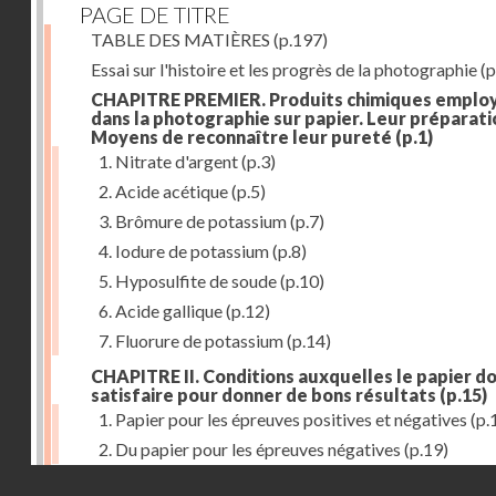
PAGE DE TITRE
TABLE DES MATIÈRES
(p.197)
Essai sur l'histoire et les progrès de la photographie
(p
CHAPITRE PREMIER. Produits chimiques emplo
dans la photographie sur papier. Leur préparati
Moyens de reconnaître leur pureté
(p.1)
1. Nitrate d'argent
(p.3)
2. Acide acétique
(p.5)
3. Brômure de potassium
(p.7)
4. Iodure de potassium
(p.8)
5. Hyposulfite de soude
(p.10)
6. Acide gallique
(p.12)
7. Fluorure de potassium
(p.14)
CHAPITRE II. Conditions auxquelles le papier do
satisfaire pour donner de bons résultats
(p.15)
1. Papier pour les épreuves positives et négatives
(p.
2. Du papier pour les épreuves négatives
(p.19)
Droits réservés - CNAM
CHAPITRE III. De l'exposition des modèles
(p.23