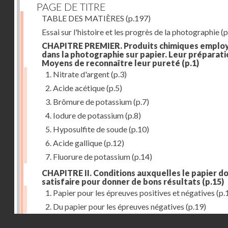
PAGE DE TITRE
TABLE DES MATIÈRES
(p.197)
Essai sur l'histoire et les progrès de la photographie
(p
CHAPITRE PREMIER. Produits chimiques emplo
dans la photographie sur papier. Leur préparati
Moyens de reconnaître leur pureté
(p.1)
1. Nitrate d'argent
(p.3)
2. Acide acétique
(p.5)
3. Brômure de potassium
(p.7)
4. Iodure de potassium
(p.8)
5. Hyposulfite de soude
(p.10)
6. Acide gallique
(p.12)
7. Fluorure de potassium
(p.14)
CHAPITRE II. Conditions auxquelles le papier do
satisfaire pour donner de bons résultats
(p.15)
1. Papier pour les épreuves positives et négatives
(p.
2. Du papier pour les épreuves négatives
(p.19)
Droits réservés - CNAM
CHAPITRE III. De l'exposition des modèles
(p.23